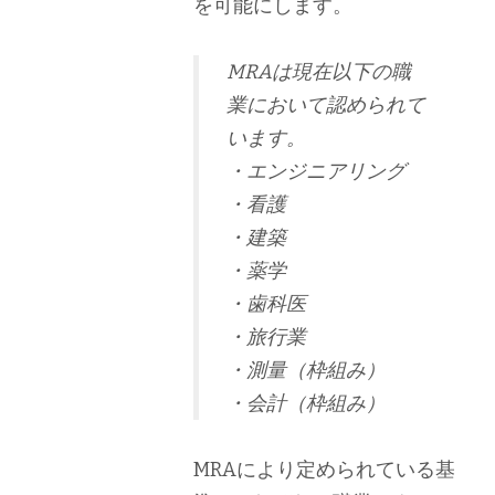
を可能にします。
MRAは現在以下の職
業において認められて
います。
・エンジニアリング
・看護
・建築
・薬学
・歯科医
・旅行業
・測量（枠組み）
・会計（枠組み）
MRAにより定められている基